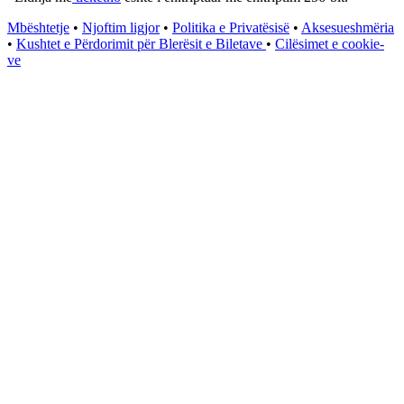
Mbështetje
•
Njoftim ligjor
•
Politika e Privatësisë
•
Aksesueshmëria
•
Kushtet e Përdorimit për Blerësit e Biletave
•
Cilësimet e cookie-
ve